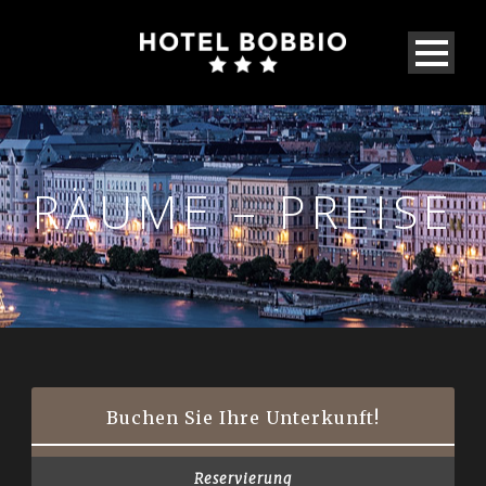
RÄUME – PREISE
Hu
En
Buchen Sie Ihre Unterkunft!
De