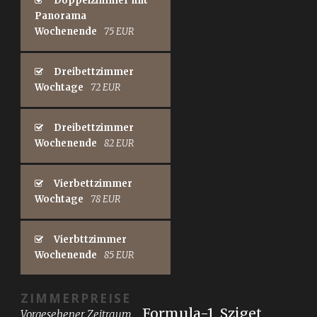
Doppelzimmer mit
Panorama
Wochenende
75 EUR
Dreibettzimmer
Wochtage
72 EUR
Dreibettzimmer
Wochenende
82 EUR
Vierbettzimmer
Wochtage
78 EUR
Vierbttzimmer
Wochenende
85 EUR
ZIMMERPREISE
Formula-1, Sziget
Vorgesehener Zeitraum