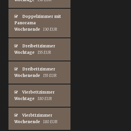
Doppelzimmer mit
Panorama
Wochenende
130 EUR
Dreibettzimmer
Wochtage
155 EUR
Dreibettzimmer
Wochenende
155 EUR
Vierbettzimmer
Wochtage
180 EUR
Vierbttzimmer
Wochenende
180 EUR