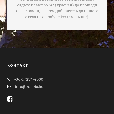
сядьте на метро М2 (красная) до площади
Селл Калман, а затем доберитесь до нашего
отеля на автобусе 155 (см. Выше).
КОНТАКТ
+36-1 / 274-4000
info@bobbio.hu