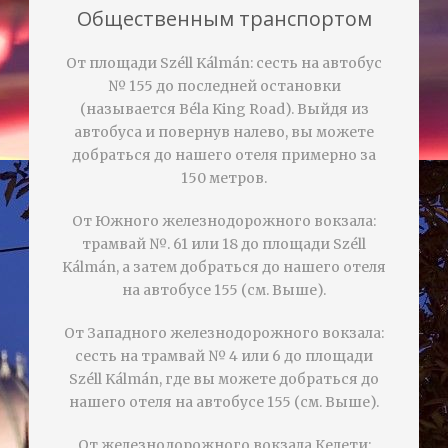
Общественным транспортом
От площади Széll Kálmán: сесть на автобус
№ 155 до последней остановки
(называется Béla King Road). Выйдя из
автобуса и повернув налево, вы можете
добраться до нашего отеля примерно за
150 метров.
От Южного железнодорожного вокзала:
трамвай №. 61 или 18 до площади Széll
Kálmán, а затем добраться до нашего отеля
на автобусе 155 (см. Выше).
От Западного железнодорожного вокзала:
сесть на трамвай № 4 или 6 до площади
Széll Kálmán, где вы можете добраться до
нашего отеля на автобусе 155 (см. Выше).
От железнодорожного вокзала Келети: