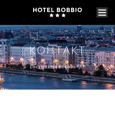
КОНТАКТ
Гостиница Bobbio ***
Hu
En
De