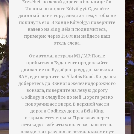
Erzsébet, по левой дороге в больнице Св.
Иоанна по дороге Kútvölgyi. Сделайте
длинный шаг в гору, следя за тем, чтобы не
покинуть его. В конце Kútvölgyi поверните
налево на King Béla и поднимитесь,
примерно через 150 м вы найдете наш
отель слева.
От автомагистрали M1 / M7: После
прибытия в Будапешт продолжайте
движение по Будаёрш-роуд, до развязки
BAH, где сверните на Alkotás Road. Когда вы
доберетесь до Южного железнодорожного
вокзала, поверните на левую дорогу
Godhegy и следуйте по ней. Дорога резко
поворачивает вверх. В верхней части
дороги Godhegy дорога Béla King
открывается справа. Проезжая через
эстакаду с зубчатым колесом, наш отель
находится сразу после нескольких минут